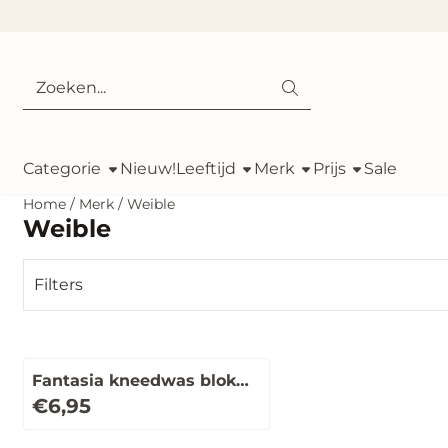
Cookievoorkeuren zijn momenteel gesloten.
Zoeken
Categorie
Nieuw!
Leeftijd
Merk
Prijs
Sale
Home
/
Merk
/
Weible
Weible
Filters
Fantasia kneedwas blok
250 gr. (per stuk)
Prijs: 6,95
€6,95