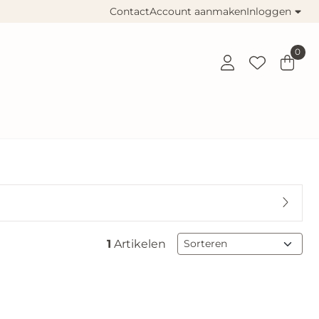
Contact
Account aanmaken
Inloggen
0
Sorteermethode
1
Artikelen