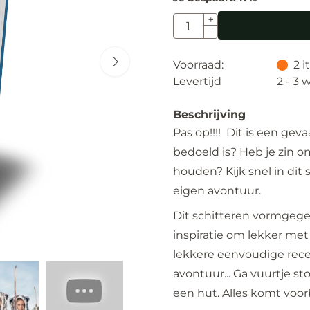
Aantal
+
-
Voorraad:
2
i
Levertijd
2 - 3
Beschrijving
Pas op!!!! Dit is een geva
bedoeld is? Heb je zin 
houden? Kijk snel in dit
eigen avontuur.
Dit schitteren vormgege
inspiratie om lekker met
lekkere eenvoudige rec
avontuur... Ga vuurtje s
een hut. Alles komt voorb