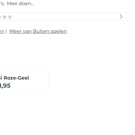
's: Mee doen...
en
|
Meer van Buiten spelen
ni Roze-Geel
voor 11,95
1,95