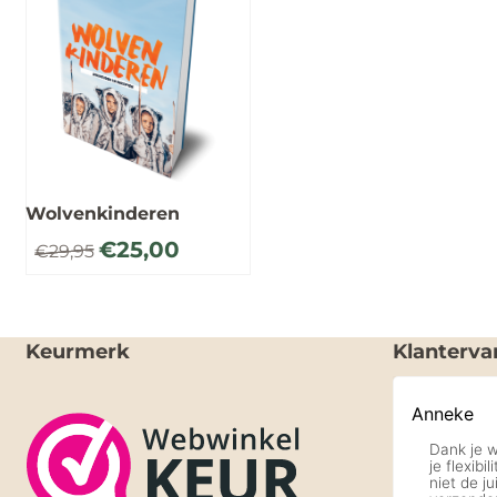
Wolvenkinderen
€
25,00
€
29,95
Keurmerk
Klanterva