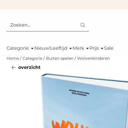
Cookievoorkeuren zijn momenteel gesloten.
Zoeken
Categorie
Nieuw!
Leeftijd
Merk
Prijs
Sale
Home
/
Categorie
/
Buiten spelen
/
Wolvenkinderen
overzicht