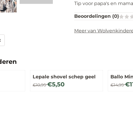
Tip voor papa's en mama
Beoordelingen (
0
)
Meer van Wolvenkinder
t
deren
Lepale shovel schep geel
Ballo Mi
Van 10,95 voor 5,50
Van 14,95 
€5,50
€1
€10,95
€14,95