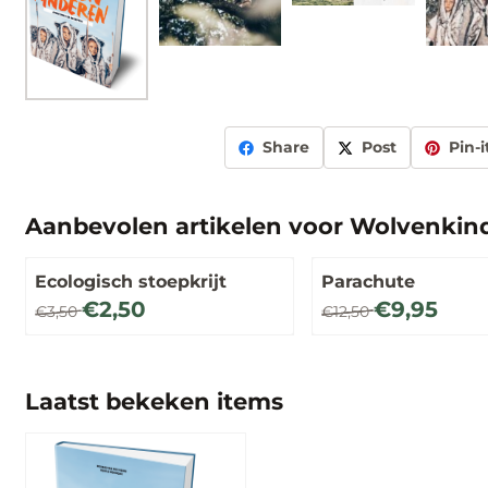
Share
Post
Pin-i
Aanbevolen artikelen voor
Wolvenkin
Ecologisch stoepkrijt
Parachute
Van 3,50 voor 2,50
Van 12,50 voor 9,95
€2,50
€9,95
€3,50
€12,50
Laatst bekeken items