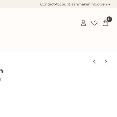
Contact
Account aanmaken
Inloggen
0
n
9