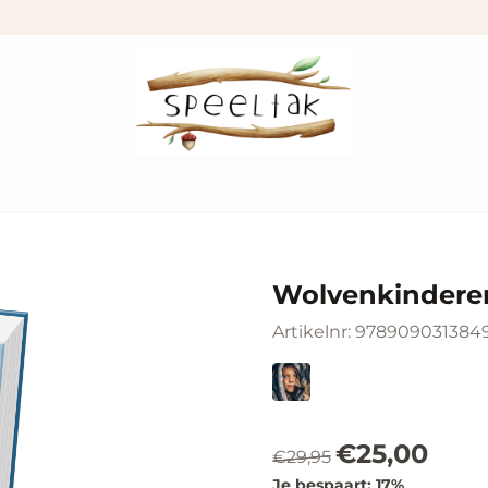
Wolvenkindere
Artikelnr:
978909031384
€
25,00
€
29,95
Je bespaart:
17
%