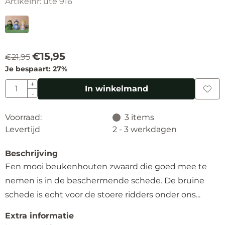
Artikelnr:
ute 916
€
15,95
€
21,95
Je bespaart:
27
%
Aantal
+
In winkelmand
-
Voorraad:
3
items
Levertijd
2 - 3 werkdagen
Beschrijving
Een mooi beukenhouten zwaard die goed mee te
nemen is in de beschermende schede. De bruine
schede is echt voor de stoere ridders onder ons...
Extra informatie