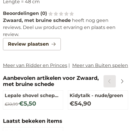
Lengte = 48 cm
Beoordelingen (
0
)
Zwaard, met bruine schede
heeft nog geen
reviews. Deel uw product ervaring en plaats een
review.
Review plaatsen
Meer van Ridder en Princes
|
Meer van Buiten spelen
Aanbevolen artikelen voor
Zwaard,
met bruine schede
Lepale shovel schep
Kidytalk - nude/green
blauw
Van 10,95 voor 5,50
Prijs: 54,90
€5,50
€54,90
€10,95
Laatst bekeken items