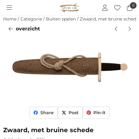
Cookievoorkeuren zijn momenteel gesloten.
0
Home
/
Categorie
/
Buiten spelen
/
Zwaard, met bruine schede
overzicht
Share
Post
Pin-it
Zwaard, met bruine schede