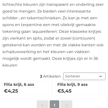
lichtechte kleuren zijn transparant en onderling zeer
goed te mengen. Ze bieden veel interessante
schilder-, en tekentechnieken. Zo kan je met een
spons en terpentine een met oliekrijt gemaakte
tekening gaan 'aquarelleren'. Deze klassieke krijtjes
zijn vierkant en spits, zodat er zowel (contouren)
getekend kan worden en met de vlakke kanten ook
schaduwwerking en het kleuren van vlakken
mogelijk wordt gemaakt. Deze krijtjes zijn er in 36
kleuren
Sorteermethode
2
Artikelen
Filia krijt, 6 ass
Filia krijt, 9 ass
Prijs: 4,25
Prijs: 5,45
€4,25
€5,45
1