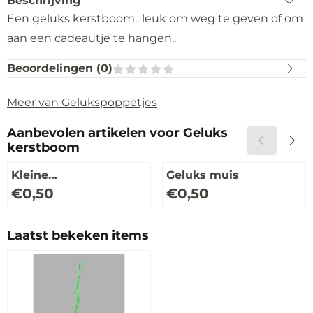
Beschrijving
Een geluks kerstboom.. leuk om weg te geven of om
aan een cadeautje te hangen..
Beoordelingen (
0
)
Meer van Gelukspoppetjes
Aanbevolen artikelen voor
Geluks
kerstboom
Kleine
Geluks muis
gelukspoppetjes
Prijs: 0,50
Prijs: 0,50
€0,50
€0,50
Laatst bekeken items