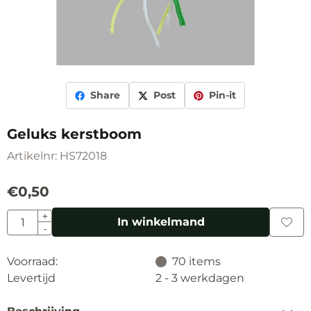
Share
Post
Pin-it
Geluks kerstboom
Artikelnr:
HS72018
€
0,50
Aantal
+
In winkelmand
-
Voorraad:
70
items
Levertijd
2 - 3 werkdagen