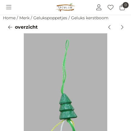
Cookievoorkeuren zijn momenteel gesloten.
0
Home
/
Merk
/
Gelukspoppetjes
/
Geluks kerstboom
overzicht