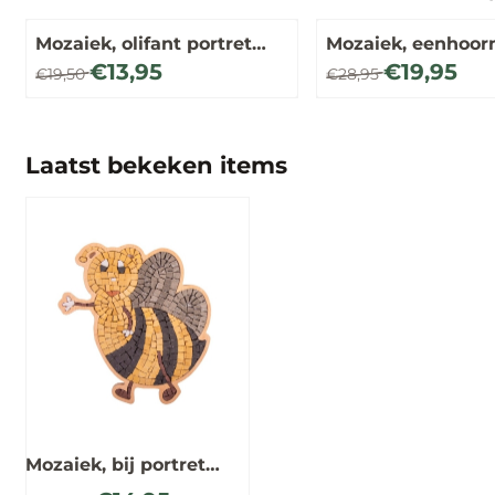
Mozaiek, olifant portret
Mozaiek, eenhoorn
speciaal DIY
lijstje DIY
Van 19,50 voor 13,95
Van 28,95 voor 19,9
€13,95
€19,95
€19,50
€28,95
Laatst bekeken items
Mozaiek, bij portret
speciaal DIY