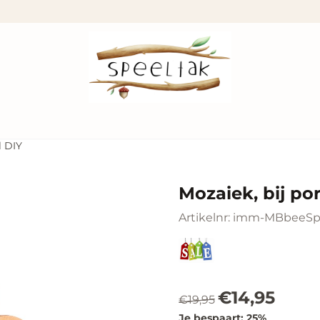
l DIY
Mozaiek, bij por
Artikelnr:
imm-MBbeeSpe
€
14,95
€
19,95
Je bespaart:
25
%