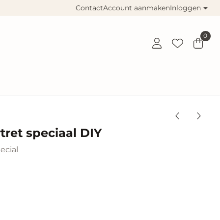
Contact
Account aanmaken
Inloggen
0
tret speciaal DIY
cial