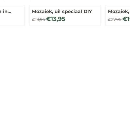
 in
Mozaiek, uil speciaal DIY
Mozaiek,
5
Van 19,95 voor 13,95
Van 27,95
€13,95
€1
€19,95
€27,95