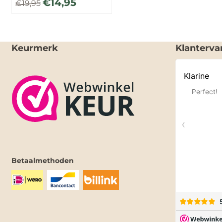
€
14,95
€
19,95
Keurmerk
Klanterva
Betaalmethoden