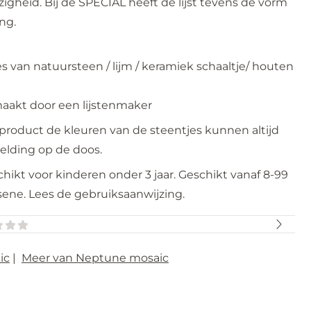
gheid. Bij de SPECIAL heeft de lijst tevens de vorm
ng.
 van natuursteen / lijm / keramiek schaaltje/ houten
aakt door een lijstenmaker
rproduct de kleuren van de steentjes kunnen altijd
elding op de doos.
ikt voor kinderen onder 3 jaar. Geschikt vanaf 8-99
sene. Lees de gebruiksaanwijzing.
ic
|
Meer van Neptune mosaic