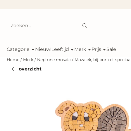
Cookievoorkeuren zijn momenteel gesloten.
Zoeken
Categorie
Nieuw!
Leeftijd
Merk
Prijs
Sale
Home
/
Merk
/
Neptune mosaic
/
Mozaiek, bij portret speciaa
overzicht