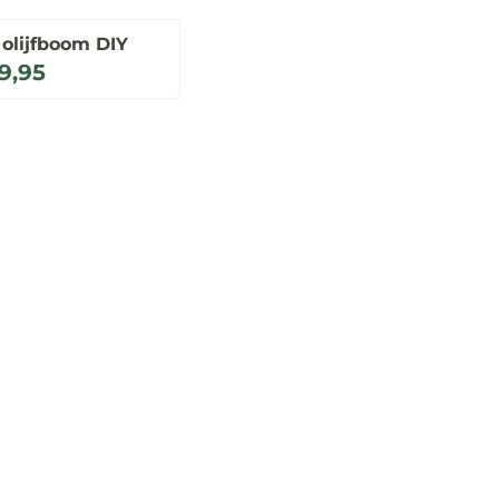
 olijfboom DIY
 voor 19,95
9,95