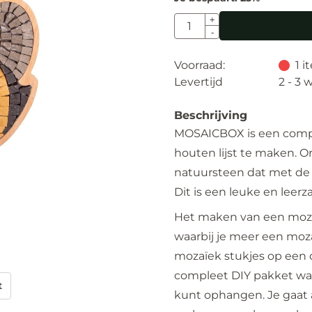
Aantal
+
-
Voorraad:
1
i
Levertijd
2 - 3
Beschrijving
MOSAICBOX is een comple
houten lijst te maken. O
natuursteen dat met de
Dit is een leuke en leer
Het maken van een moza
waarbij je meer een moza
mozaïek stukjes op een o
compleet DIY pakket waar
t
kunt ophangen. Je gaat a