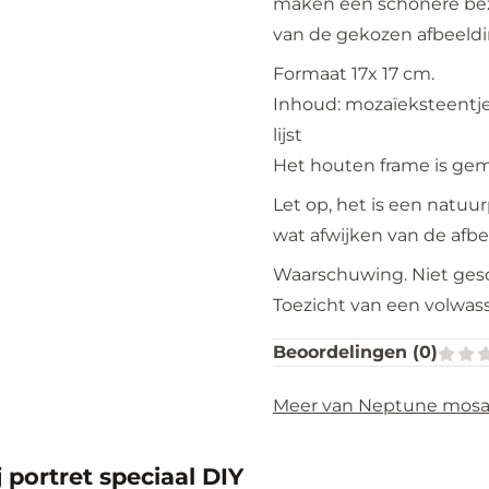
maken een schonere bezi
van de gekozen afbeeldi
Formaat 17x 17 cm.
Inhoud: mozaïeksteentjes
lijst
Het houten frame is gem
Let op, het is een natuu
wat afwijken van de afbe
Waarschuwing. Niet gesch
Toezicht van een volwas
Beoordelingen (
0
)
Meer van Neptune mosa
j portret speciaal DIY