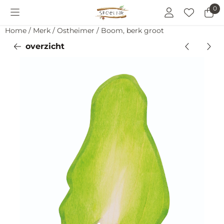
Cookievoorkeuren zijn momenteel gesloten.
0
Home
/
Merk
/
Ostheimer
/
Boom, berk groot
overzicht