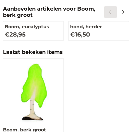
Aanbevolen artikelen voor
Boom,
berk groot
Boom, eucalyptus
hond, herder
Prijs: 28,95
Prijs: 16,50
€28,95
€16,50
Laatst bekeken items
Boom, berk groot