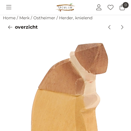
Cookievoorkeuren zijn momenteel gesloten.
0
Home
/
Merk
/
Ostheimer
/
Herder, knielend
overzicht