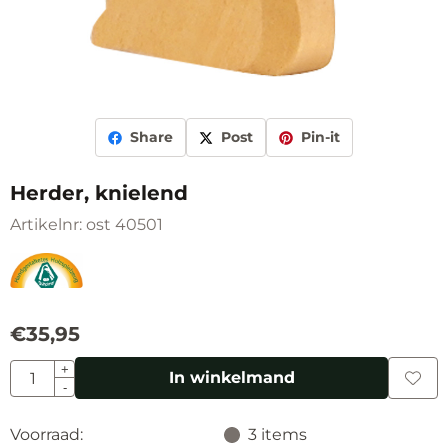
Share
Post
Pin-it
Herder, knielend
Artikelnr:
ost 40501
€
35,95
Aantal
+
In winkelmand
-
Voorraad:
3
items