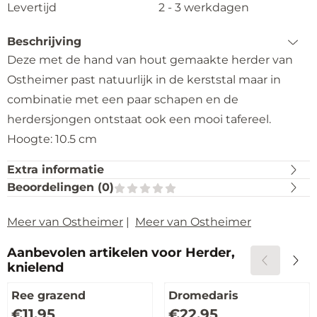
Levertijd
2 - 3 werkdagen
Beschrijving
Deze met de hand van hout gemaakte herder van
Ostheimer past natuurlijk in de kerststal maar in
combinatie met een paar schapen en de
herdersjongen ontstaat ook een mooi tafereel.
Hoogte: 10.5 cm
Extra informatie
Beoordelingen (
0
)
Meer van Ostheimer
|
Meer van Ostheimer
Aanbevolen artikelen voor
Herder,
knielend
Ree grazend
Dromedaris
Prijs: 11,95
Prijs: 22,95
€11,95
€22,95