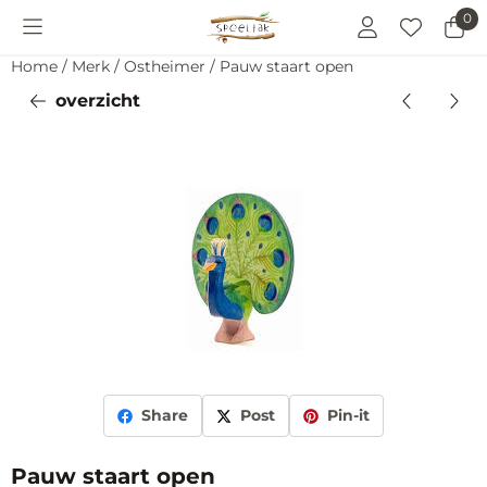
Cookievoorkeuren zijn momenteel gesloten.
0
Home
/
Merk
/
Ostheimer
/
Pauw staart open
overzicht
Share
Post
Pin-it
Pauw staart open