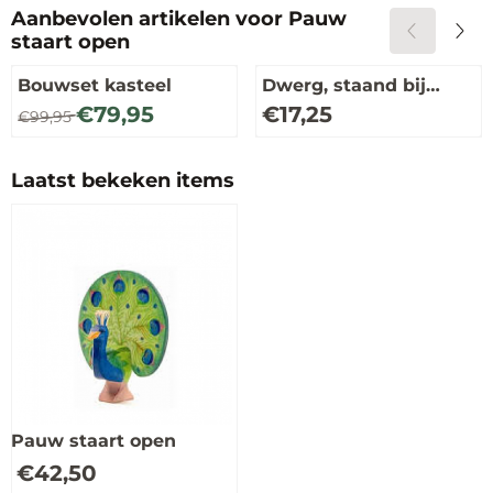
Aanbevolen artikelen voor
Pauw
staart open
Bouwset kasteel
Dwerg, staand bij
dennenboom
Van 99,95 voor 79,95
Prijs: 17,25
€79,95
€17,25
€99,95
Laatst bekeken items
Pauw staart open
€
42,50