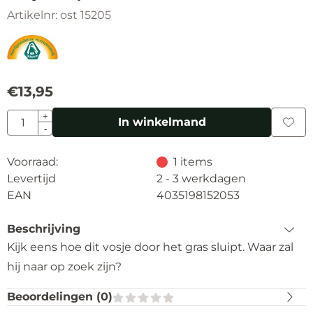
Artikelnr:
ost 15205
€
13,95
Aantal
+
In winkelmand
-
Voorraad:
1
items
Levertijd
2 - 3 werkdagen
EAN
4035198152053
Beschrijving
Kijk eens hoe dit vosje door het gras sluipt. Waar zal
hij naar op zoek zijn?
Beoordelingen (
0
)