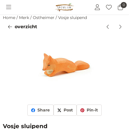
Cookievoorkeuren zijn momenteel gesloten.
0
Home
/
Merk
/
Ostheimer
/
Vosje sluipend
overzicht
Share
Post
Pin-it
Vosje sluipend