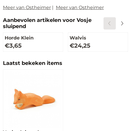
Meer van Ostheimer
|
Meer van Ostheimer
Aanbevolen artikelen voor
Vosje
sluipend
Horde Klein
Walvis
Prijs: 3,65
Prijs: 24,25
€3,65
€24,25
Laatst bekeken items