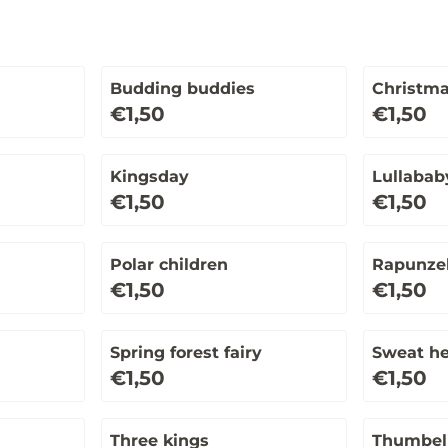
Budding buddies
Christma
Prijs: 1,50
Prijs: 1,50
€1,50
€1,50
Kingsday
Lullabab
Prijs: 1,50
Prijs: 1,50
€1,50
€1,50
Polar children
Rapunze
Prijs: 1,50
Prijs: 1,50
€1,50
€1,50
Spring forest fairy
Sweat he
Prijs: 1,50
Prijs: 1,50
€1,50
€1,50
Three kings
Thumbel