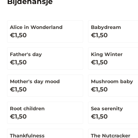
Bijdehansje
Alice in Wonderland
Babydream
Prijs: 1,50
Prijs: 1,50
€1,50
€1,50
Father's day
King Winter
Prijs: 1,50
Prijs: 1,50
€1,50
€1,50
Mother's day mood
Mushroom baby
Prijs: 1,50
Prijs: 1,50
€1,50
€1,50
Root children
Sea serenity
Prijs: 1,50
Prijs: 1,50
€1,50
€1,50
Thankfulness
The Nutcracker