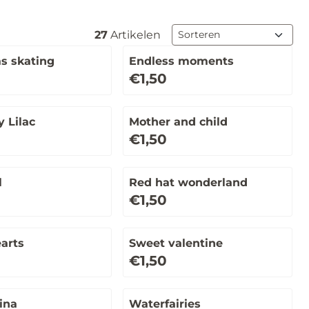
Sorteermethode
27
Artikelen
s skating
Endless moments
Prijs: 1,50
€1,50
y Lilac
Mother and child
Prijs: 1,50
€1,50
l
Red hat wonderland
Prijs: 1,50
€1,50
arts
Sweet valentine
Prijs: 1,50
€1,50
ina
Waterfairies