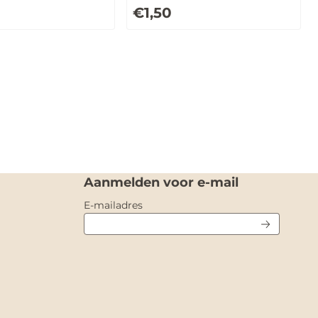
Prijs: 1,50
€1,50
Aanmelden voor e-mail
Vul je e-mailadres in voor de nieuw
E-mailadres