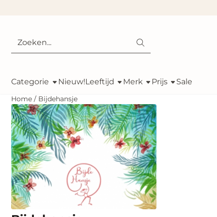
Cookievoorkeuren zijn momenteel gesloten.
Zoeken
Categorie
Nieuw!
Leeftijd
Merk
Prijs
Sale
Home
/
Bijdehansje