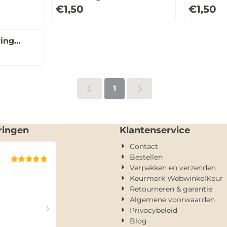
Prijs: 1,50
Prijs: 1,50
€1,50
€1,50
ring
1
ringen
Klantenservice
Contact
Bestellen
Verpakken en verzenden
Keurmerk WebwinkelKeur
Retourneren & garantie
Algemene voorwaarden
Privacybeleid
Blog