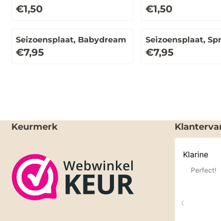
Prijs: 1,50
Prijs: 1,50
€1,50
€1,50
Seizoensplaat, Babydream
Seizoensplaat, Sp
forest fairy
Prijs: 7,95
Prijs: 7,95
€7,95
€7,95
Keurmerk
Klanterva