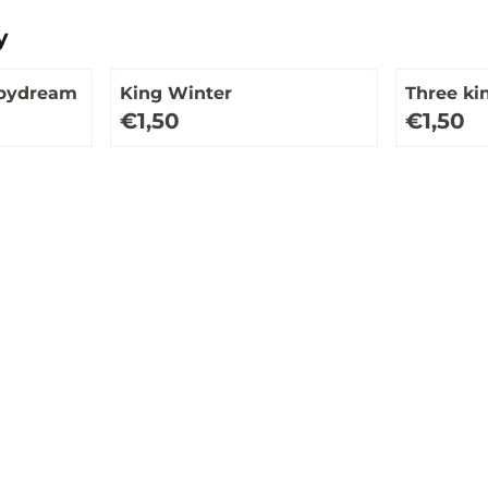
y
abydream
King Winter
Three ki
Prijs: 1,50
Prijs: 1,50
€1,50
€1,50