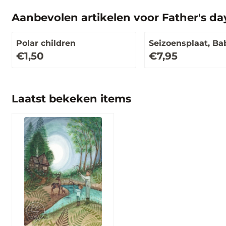
Aanbevolen artikelen voor
Father's da
Polar children
Seizoensplaat, B
Prijs: 1,50
Prijs: 7,95
€1,50
€7,95
Laatst bekeken items