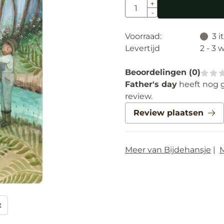
Aantal
+
-
Voorraad:
3
i
Levertijd
2 - 3
Beoordelingen (
0
)
Father's day
heeft nog 
review.
Review plaatsen
Meer van Bijdehansje
|
M
t